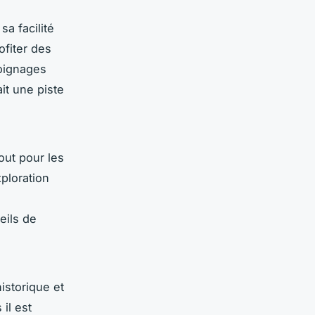
a facilité
ofiter des
oignages
it une piste
out pour les
ploration
eils de
historique et
 il est