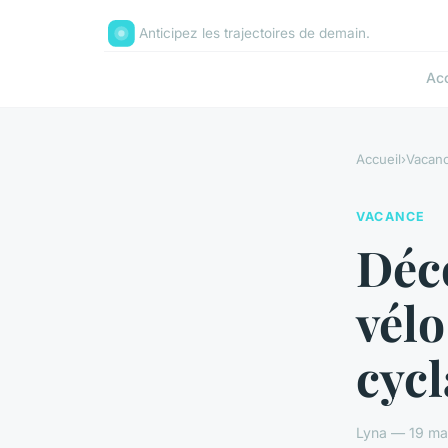
Anticipez les trajectoires de demain.
Acc
Accueil
›
Vacan
VACANCE
Déc
vélo
cycl
Lyna — 19 ma