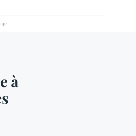
age
e à
es