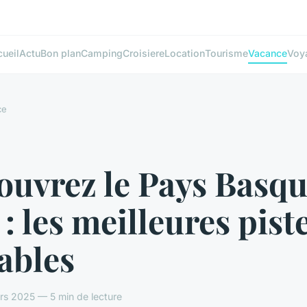
ueil
Actu
Bon plan
Camping
Croisiere
Location
Tourisme
Vacance
Voy
ce
ouvrez le Pays Basqu
 : les meilleures pist
ables
rs 2025 — 5 min de lecture