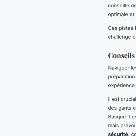
conseillé d
optimale et
Ces pistes 
challenge e
Conseils 
Naviguer l
préparation
expérience 
Il est cruci
des gants e
Basque. Les
mais prévoi
sécurité
, c