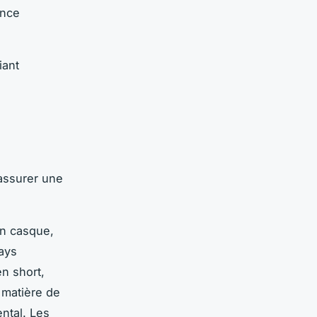
ence
iant
assurer une
on casque,
ays
n short,
 matière de
ental. Les