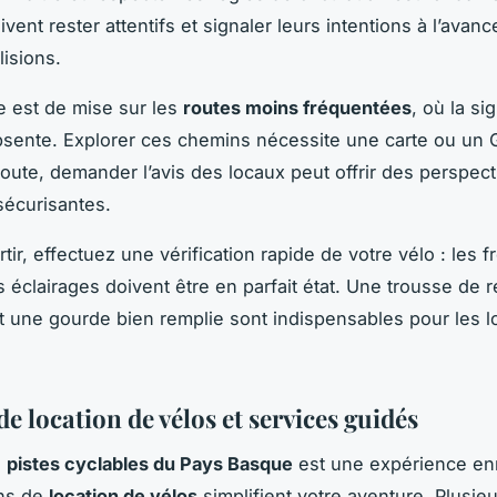
ivent rester attentifs et signaler leurs intentions à l’avanc
lisions.
 est de mise sur les
routes moins fréquentées
, où la si
bsente. Explorer ces chemins nécessite une carte ou un G
oute, demander l’avis des locaux peut offrir des perspect
 sécurisantes.
tir, effectuez une vérification rapide de votre vélo : les fr
s éclairages doivent être en parfait état. Une trousse de r
 une gourde bien remplie sont indispensables pour les 
e location de vélos et services guidés
s
pistes cyclables du Pays Basque
est une expérience enr
ons de
location de vélos
simplifient votre aventure. Plusie