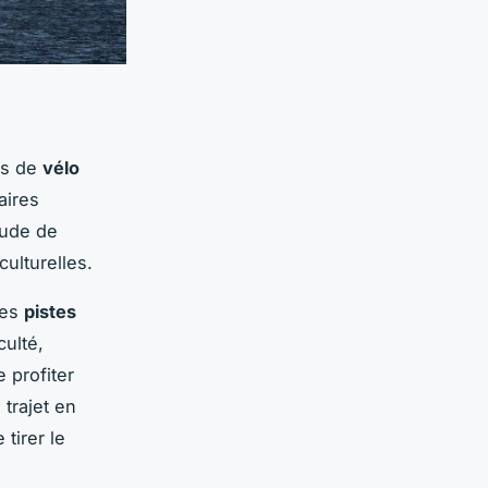
rs de
vélo
aires
tude de
culturelles.
Les
pistes
culté,
 profiter
trajet en
tirer le