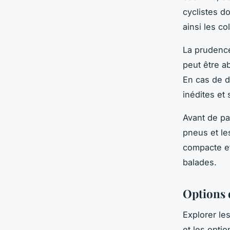
cyclistes do
ainsi les col
La prudence
peut être a
En cas de d
inédites et
Avant de par
pneus et le
compacte et
balades.
Options d
Explorer le
et les opti