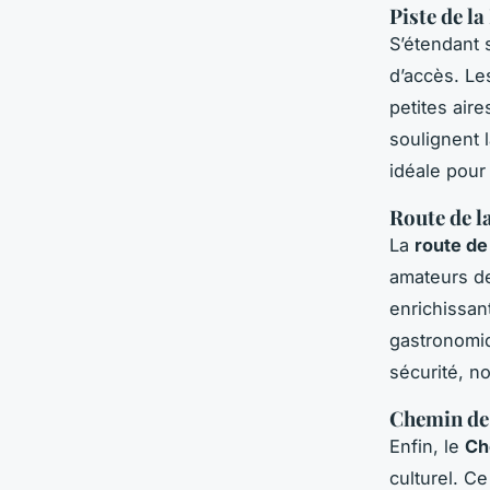
Piste de la
S’étendant 
d’accès. Le
petites air
soulignent l
idéale pour
Route de l
La
route de
amateurs de
enrichissant
gastronomiq
sécurité, n
Chemin de
Enfin, le
Ch
culturel. Ce