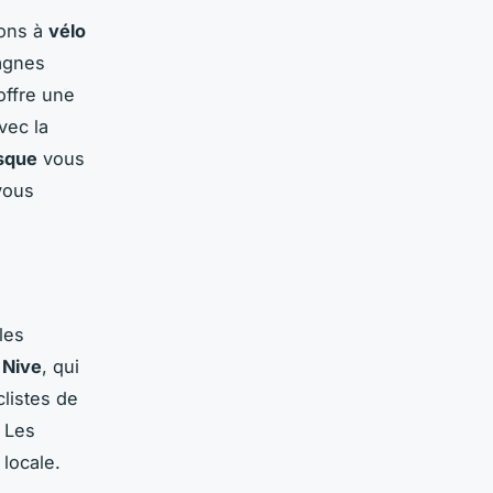
ions à
vélo
agnes
offre une
vec la
sque
vous
vous
les
a Nive
, qui
listes de
 Les
 locale.