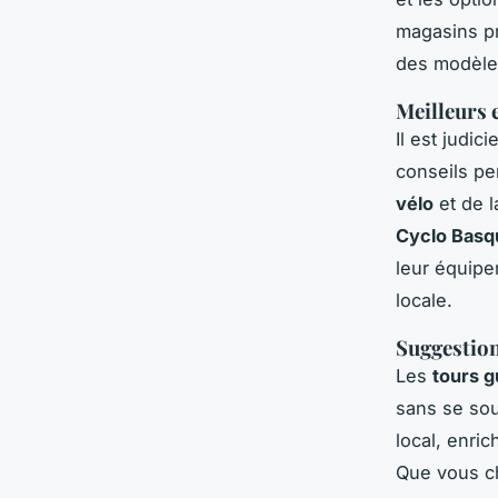
magasins p
des modèle
Meilleurs 
Il est judic
conseils pe
vélo
et de l
Cyclo Basq
leur équipe
locale.
Suggestion
Les
tours g
sans se souc
local, enric
Que vous ch