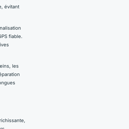
e, évitant
gnalisation
PS fiable.
ives
eins, les
éparation
longues
ichissante,
urs