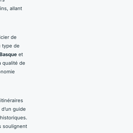
ns, allant
icier de
u type de
 Basque
et
a qualité de
conomie
itinéraires
e d’un guide
 historiques.
s soulignent