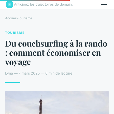
Anticipez les trajectoires de demain.
Accueil
›
Tourisme
TOURISME
Du couchsurfing à la rando
: comment économiser en
voyage
Lyna — 7 mars 2025 — 6 min de lecture