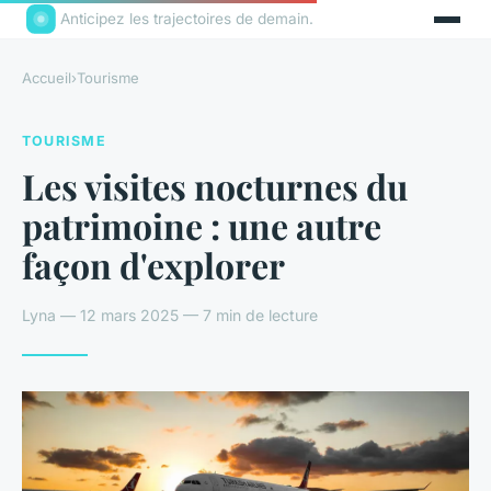
Anticipez les trajectoires de demain.
Accueil
›
Tourisme
TOURISME
Les visites nocturnes du
patrimoine : une autre
façon d'explorer
Lyna — 12 mars 2025 — 7 min de lecture